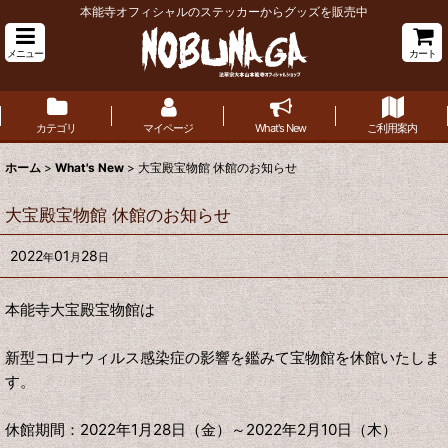
本能寺オフィシャルのステッカーからグッズを販売中
メニュー
カート
カテゴリ
マイページ
What's New
ご利用案内
ホーム
>
What's New
>
大宝殿宝物館 休館のお知らせ
大宝殿宝物館 休館のお知らせ
2022
01
28
年
月
日
本能寺大宝殿宝物館は
新型コロナウィルス感染症の影響を鑑みて宝物館を休館いたしま
す。
休館期間：2022年1月28日（金）～2022年2月10日（木）