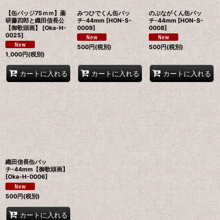
【缶バッジ75ｍｍ】薬
みつひでくん缶バッ
のぶながくん缶バッ
研藤四郎と織田信長公
チ-44mm
[
HON-S-
チ-44mm
[
HON-S-
【御歌頭画】
[
Oka-H-
0009
]
0008
]
0025
]
500
円
(税別)
500
円
(税別)
1,000
円
(税別)
カートに入れる
カートに入れる
カートに入れる
織田信長缶バッ
チ-44mm【御歌頭画】
[
Oka-H-0006
]
500
円
(税別)
カートに入れる