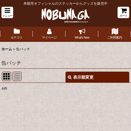
本能寺オフィシャルのステッカーからグッズを販売中
メニュー
カート
カテゴリ
マイページ
What's New
ご利用案内
ホーム
>
缶バッチ
缶バッチ
表示順変更
閉じる
4
件
表示数
:
並び順
:
絞り込む