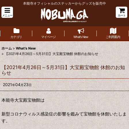
本能寺オフィシャルのステッカーからグッズを販売中
メニュー
カート
カテゴリ
マイページ
What's New
ご利用案内
ホーム
>
What's New
>
【2021年4月26日～5月31日】大宝殿宝物館 休館のお知らせ
【2021年4月26日～5月31日】大宝殿宝物館 休館のお知
らせ
2021
04
23
年
月
日
本能寺大宝殿宝物館は
新型コロナウィルス感染症の影響を鑑みて宝物館を休館いたしま
す。