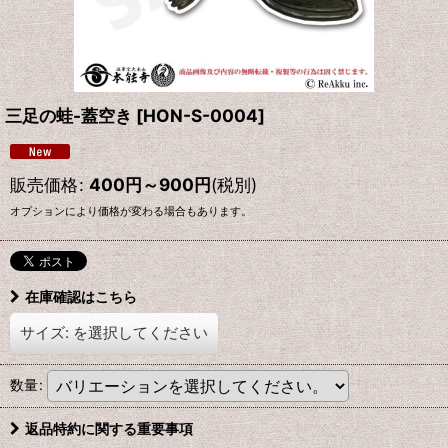
三足の蛙-蓋空き
[
HON-S-0004
]
販売価格
:
400
円
～900
円
(税別)
オプションにより価格が変わる場合もあります。
在庫確認はこちら
サイズ:
を選択してください
数量
:
返品特約に関する重要事項