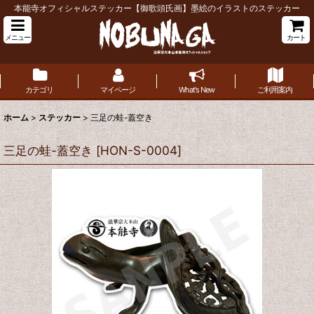
本能寺オフィシャルステッカー【御歌頭氏画】墨絵のイラストのステッカー
メニュー
カート
カテゴリ
マイページ
What's New
ご利用案内
ホーム
>
ステッカー
>
三足の蛙-蓋空き
三足の蛙-蓋空き
[
HON-S-0004
]