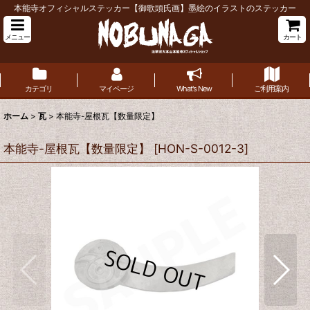
本能寺オフィシャルステッカー【御歌頭氏画】墨絵のイラストのステッカー
メニュー
カート
カテゴリ
マイページ
What's New
ご利用案内
ホーム
>
瓦
>
本能寺-屋根瓦【数量限定】
本能寺-屋根瓦【数量限定】
[
HON-S-0012-3
]