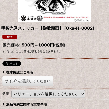
明智光秀ステッカー【御歌頭画】
[
Oka-H-0002
]
販売価格
:
500
円
～1,000
円
(税別)
オプションにより価格が変わる場合もあります。
在庫確認はこちら
サイズ:
を選択してください
数量
:
返品特約に関する重要事項