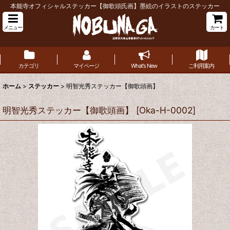
本能寺オフィシャルステッカー【御歌頭氏画】墨絵のイラストのステッカー
メニュー
カート
カテゴリ
マイページ
What's New
ご利用案内
ホーム
>
ステッカー
>
明智光秀ステッカー【御歌頭画】
明智光秀ステッカー【御歌頭画】
[
Oka-H-0002
]