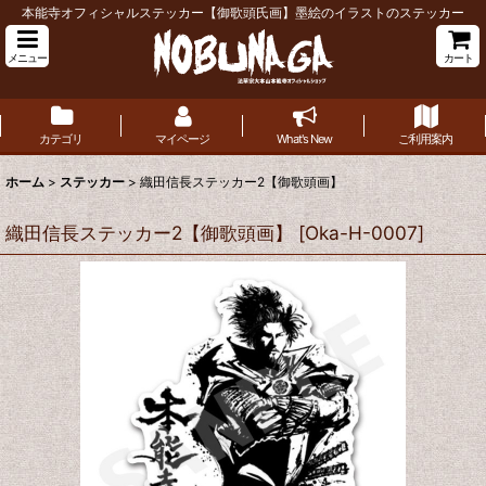
本能寺オフィシャルステッカー【御歌頭氏画】墨絵のイラストのステッカー
メニュー
カート
カテゴリ
マイページ
What's New
ご利用案内
ホーム
>
ステッカー
>
織田信長ステッカー2【御歌頭画】
織田信長ステッカー2【御歌頭画】
[
Oka-H-0007
]